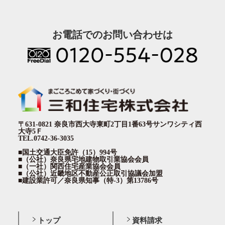
お電話でのお問い合わせは
〒631-0821 奈良市西大寺東町2丁目1番63号サンワシティ西
大寺5Ｆ
TEL.0742-36-3035
■国土交通大臣免許（15）994号
■（公社）奈良県宅地建物取引業協会会員
■（一社）関西住宅産業協会会員
■（公社）近畿地区不動産公正取引協議会加盟
■建設業許可／奈良県知事（特-3）第13786号
トップ
資料請求