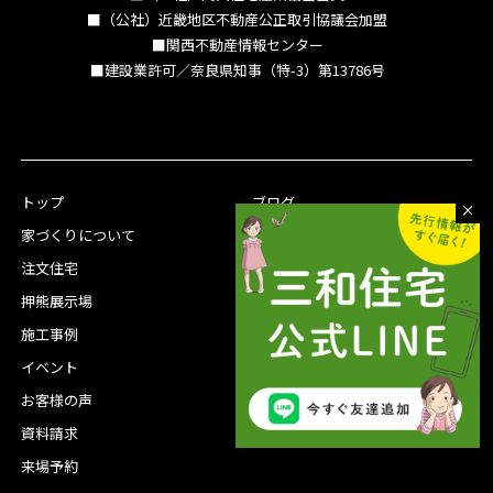
■（公社）近畿地区不動産公正取引協議会加盟
■関西不動産情報センター
■建設業許可／奈良県知事（特-3）第13786号
トップ
ブログ
家づくりについて
社長プロフィール
注文住宅
スタッフ紹介
押熊展示場
会社概要
施工事例
沿革
イベント
グループ会社
お客様の声
資料請求
来場予約