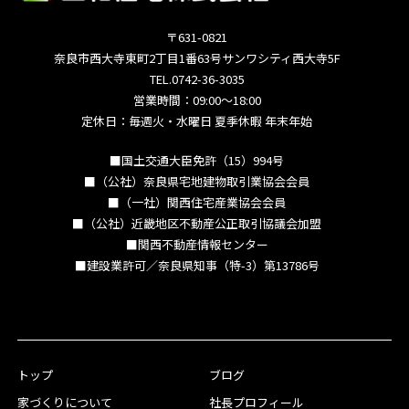
〒631-0821
奈良市西大寺東町2丁目1番63号サンワシティ西大寺5F
TEL.0742-36-3035
営業時間：09:00～18:00
定休日：毎週火・水曜日 夏季休暇 年末年始
■国土交通大臣免許（15）994号
■（公社）奈良県宅地建物取引業協会会員
■（一社）関西住宅産業協会会員
■（公社）近畿地区不動産公正取引協議会加盟
■関西不動産情報センター
■建設業許可／奈良県知事（特-3）第13786号
トップ
ブログ
家づくりについて
社長プロフィール