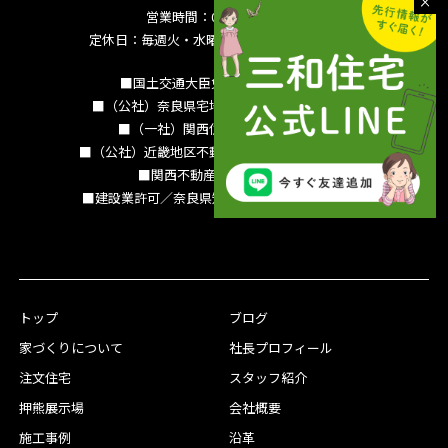
営業時間：09:00～18:00
定休日：毎週火・水曜日 夏季休暇 年末年始
■国土交通大臣免許（15）994号
■（公社）奈良県宅地建物取引業協会会員
■（一社）関西住宅産業協会会員
■（公社）近畿地区不動産公正取引協議会加盟
■関西不動産情報センター
■建設業許可／奈良県知事（特-3）第13786号
トップ
ブログ
家づくりについて
社長プロフィール
注文住宅
スタッフ紹介
押熊展示場
会社概要
施工事例
沿革