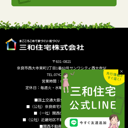
〒631-0821
奈良市西大寺東町2丁目1番63号サンワシティ西大寺5F
TEL.0742-36-3035
営業時間：09:00～18:00
定休日：毎週火・水曜日 夏季休暇 年末年始
■国土交通大臣免許（15）994号
■（公社）奈良県宅地建物取引業協会会員
■（一社）関西住宅産業協会会員
■（公社）近畿地区不動産公正取引協議会加盟
■関西不動産情報センター