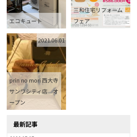
三和住宅リフォーム
エコキュート
フェア
2021.06.01
prin no mori 西大寺
サンワシティ店 オ
ープン
最新記事