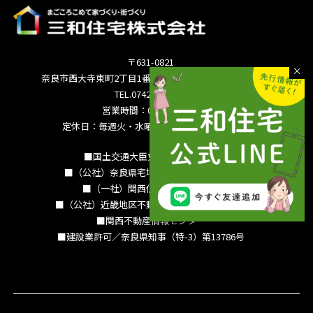
〒631-0821
奈良市西大寺東町2丁目1番63号サンワシティ西大寺5F
TEL.0742-36-3035
営業時間：09:00～18:00
定休日：毎週火・水曜日 夏季休暇 年末年始
■国土交通大臣免許（15）994号
■（公社）奈良県宅地建物取引業協会会員
■（一社）関西住宅産業協会会員
■（公社）近畿地区不動産公正取引協議会加盟
■関西不動産情報センター
■建設業許可／奈良県知事（特-3）第13786号