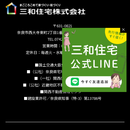
〒631-0821
奈良市西大寺東町2丁目1番63号サンワシティ西大寺5F
TEL.0742-36-3035
営業時間：09:00～18:00
定休日：毎週火・水曜日 夏季休暇 年末年始
■国土交通大臣免許（15）994号
■（公社）奈良県宅地建物取引業協会会員
■（一社）関西住宅産業協会会員
■（公社）近畿地区不動産公正取引協議会加盟
■関西不動産情報センター
■建設業許可／奈良県知事（特-3）第13786号