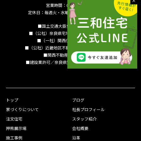
営業時間：09:00～18:00
定休日：毎週火・水曜日 夏季休暇 年末年始
■国土交通大臣免許（15）994号
■（公社）奈良県宅地建物取引業協会会員
■（一社）関西住宅産業協会会員
■（公社）近畿地区不動産公正取引協議会加盟
■関西不動産情報センター
■建設業許可／奈良県知事（特-3）第13786号
トップ
ブログ
家づくりについて
社長プロフィール
注文住宅
スタッフ紹介
押熊展示場
会社概要
施工事例
沿革