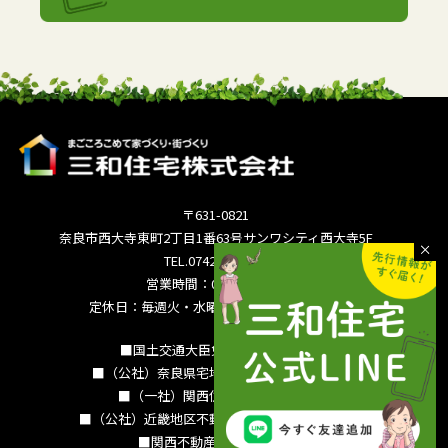
〒631-0821
奈良市西大寺東町2丁目1番63号サンワシティ西大寺5F
TEL.0742-36-3035
営業時間：09:00～18:00
定休日：毎週火・水曜日 夏季休暇 年末年始
■国土交通大臣免許（15）994号
■（公社）奈良県宅地建物取引業協会会員
■（一社）関西住宅産業協会会員
■（公社）近畿地区不動産公正取引協議会加盟
■関西不動産情報センター