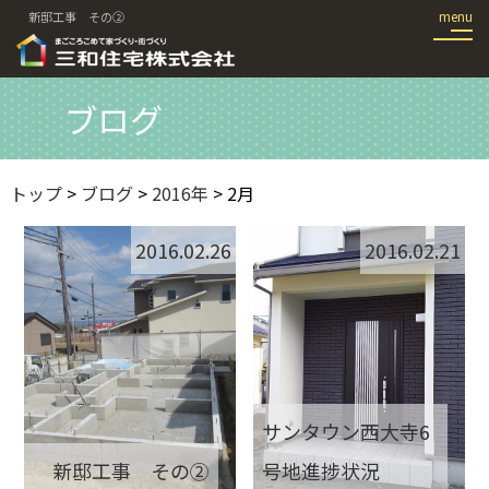
新邸工事 その②
ブログ
トップ
>
ブログ
>
2016年
> 2月
2016.02.26
2016.02.21
サンタウン西大寺6
新邸工事 その②
号地進捗状況