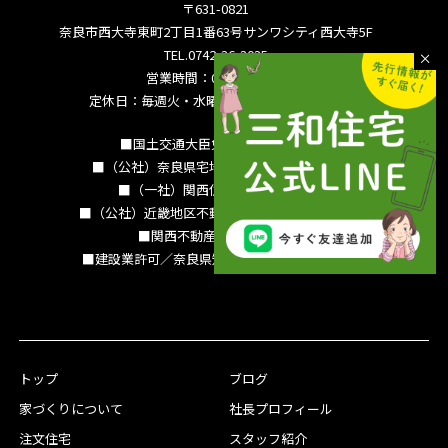
〒631-0821
奈良市西大寺東町2丁目1番63号サンワシティ西大寺5F
TEL.0742-36-3035
営業時間：09:00～18:00
定休日：毎週火・水曜日 夏季休暇 年末年始
■国土交通大臣免許（15）994号
■（公社）奈良県宅地建物取引業協会会員
■（一社）関西住宅産業協会会員
■（公社）近畿地区不動産公正取引協議会加盟
■関西不動産情報センター
■建設業許可／奈良県知事（特-3）第13786号
トップ
ブログ
家づくりについて
社長プロフィール
注文住宅
スタッフ紹介