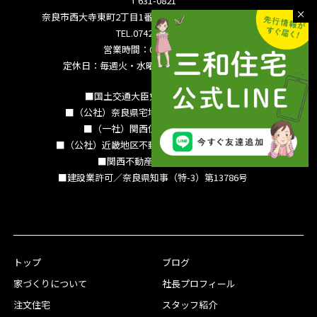
〒631-0821
奈良市西大寺東町2丁目1番63号サンワシティ西大寺5F
TEL.0742-36-3035
営業時間：09:00～18:00
定休日：毎週火・水曜日 夏季休暇 年末年始
■国土交通大臣免許（15）994号
■（公社）奈良県宅地建物取引業協会会員
■（一社）関西住宅産業協会会員
■（公社）近畿地区不動産公正取引協議会加盟
■関西不動産情報センター
■建設業許可／奈良県知事（特-3）第13786号
トップ
ブログ
家づくりについて
社長プロフィール
注文住宅
スタッフ紹介