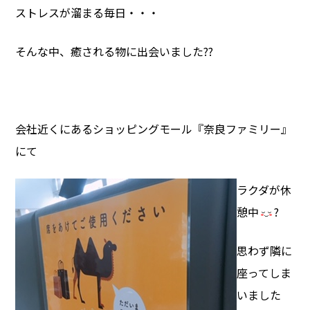
ストレスが溜まる毎日・・・
そんな中、癒される物に出会いました??
会社近くにあるショッピングモール『奈良ファミリー』
にて
ラクダが休
憩中
?
思わず隣に
座ってしま
いました