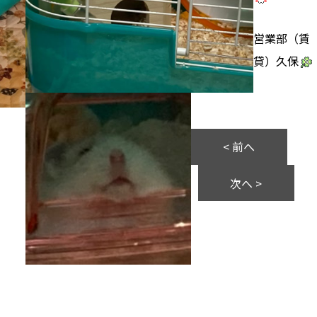
営業部（賃
貸）久保
< 前へ
次へ >