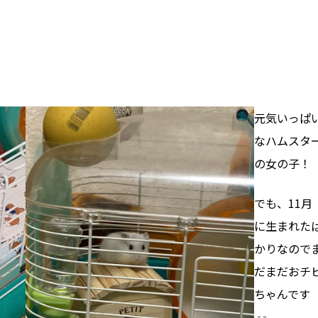
元気いっぱ
なハムスタ
の女の子！
でも、11月
に生まれた
かりなので
だまだおチ
ちゃんです