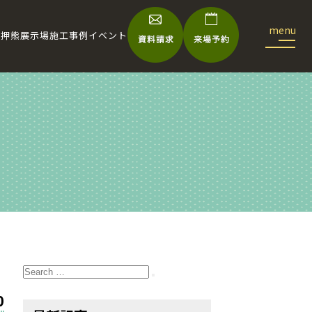
宅
押熊展示場
施工事例
イベント
Search
for:
Search
0