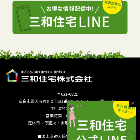
〒631-0821
奈良市西大寺東町2丁目1番63号サンワシティ西大寺5F
TEL.0742-36-3035
営業時間：09:00～18:00
定休日：毎週火・水曜日 夏季休暇 年末年始
■国土交通大臣免許（15）994号