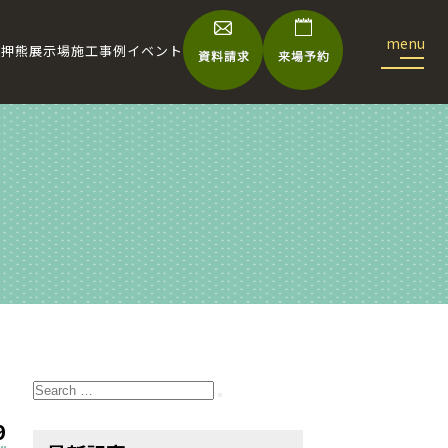
宅
押熊展示場
施工事例
イベント
Search
for:
Search
9