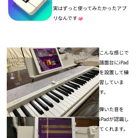
実はずっと使ってみたかったアプ
リなんです
こんな感じで
譜面台にiPad
を設置して練
習していま
す。
弾いた音を
iPadが認識し
てくれます。