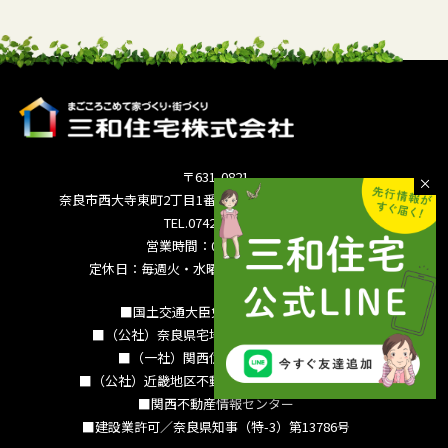
〒631-0821
奈良市西大寺東町2丁目1番63号サンワシティ西大寺5F
TEL.0742-36-3035
営業時間：09:00～18:00
定休日：毎週火・水曜日 夏季休暇 年末年始
■国土交通大臣免許（15）994号
■（公社）奈良県宅地建物取引業協会会員
■（一社）関西住宅産業協会会員
■（公社）近畿地区不動産公正取引協議会加盟
■関西不動産情報センター
■建設業許可／奈良県知事（特-3）第13786号