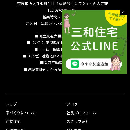
奈良市西大寺東町2丁目1番63号サンワシティ西大寺5F
TEL.0742-36-3035
営業時間：09:00～18:00
定休日：毎週火・水曜日 夏季休暇 年末年始
■国土交通大臣免許（15）994号
■（公社）奈良県宅地建物取引業協会会員
■（一社）関西住宅産業協会会員
■（公社）近畿地区不動産公正取引協議会加盟
■関西不動産情報センター
■建設業許可／奈良県知事（特-3）第13786号
トップ
ブログ
家づくりについて
社長プロフィール
注文住宅
スタッフ紹介