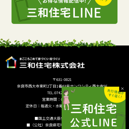
〒631-0821
奈良市西大寺東町2丁目1番63号サンワシティ西大寺5F
TEL.0742-36-3035
営業時間：09:00～18:00
定休日：毎週火・水曜日 夏季休暇 年末年始
■国土交通大臣免許（15）994号
■（公社）奈良県宅地建物取引業協会会員