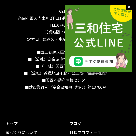
〒631-0821
奈良市西大寺東町2丁目1番63号サンワシティ西大寺5F
TEL.0742-36-3035
営業時間：09:00～18:00
定休日：毎週火・水曜日 夏季休暇 年末年始
■国土交通大臣免許（15）994号
■（公社）奈良県宅地建物取引業協会会員
■（一社）関西住宅産業協会会員
■（公社）近畿地区不動産公正取引協議会加盟
■関西不動産情報センター
■建設業許可／奈良県知事（特-3）第13786号
トップ
ブログ
家づくりについて
社長プロフィール