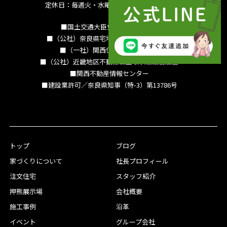
定休日：毎週火・水曜日 夏季休暇 年末年始
■国土交通大臣免許（15）994号
■（公社）奈良県宅地建物取引業協会会員
■（一社）関西住宅産業協会会員
■（公社）近畿地区不動産公正取引協議会加盟
■関西不動産情報センター
■建設業許可／奈良県知事（特-3）第13786号
トップ
ブログ
家づくりについて
社長プロフィール
注文住宅
スタッフ紹介
押熊展示場
会社概要
施工事例
沿革
イベント
グループ会社