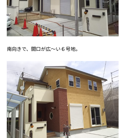
南向きで、間口が広～い６号地。