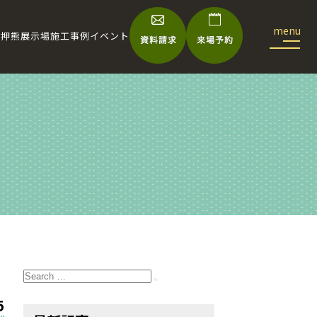
宅
押熊展示場
施工事例
イベント
Search
for:
Search
5