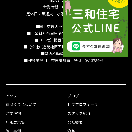
TEL.0742-36-3035
営業時間：09:00～18:00
定休日：毎週火・水曜日 夏季休暇 年末年始
■国土交通大臣免許（15）994号
■（公社）奈良県宅地建物取引業協会会員
■（一社）関西住宅産業協会会員
■（公社）近畿地区不動産公正取引協議会加盟
■関西不動産情報センター
■建設業許可／奈良県知事（特-3）第13786号
トップ
ブログ
家づくりについて
社長プロフィール
注文住宅
スタッフ紹介
押熊展示場
会社概要
施工事例
沿革