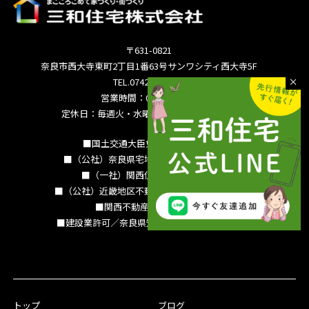
〒631-0821
奈良市西大寺東町2丁目1番63号サンワシティ西大寺5F
TEL.0742-36-3035
営業時間：09:00～18:00
定休日：毎週火・水曜日 夏季休暇 年末年始
■国土交通大臣免許（15）994号
■（公社）奈良県宅地建物取引業協会会員
■（一社）関西住宅産業協会会員
■（公社）近畿地区不動産公正取引協議会加盟
■関西不動産情報センター
■建設業許可／奈良県知事（特-3）第13786号
トップ
ブログ