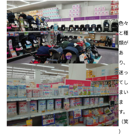
色々
と種
類が
あ
り、
迷っ
てし
まい
ま
す。
（笑
）