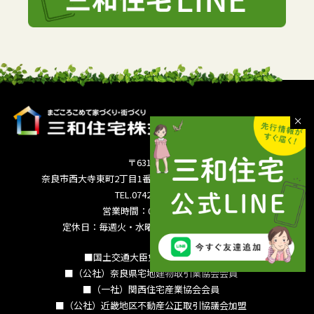
〒631-0821
奈良市西大寺東町2丁目1番63号サンワシティ西大寺5F
TEL.0742-36-3035
営業時間：09:00～18:00
定休日：毎週火・水曜日 夏季休暇 年末年始
■国土交通大臣免許（15）994号
■（公社）奈良県宅地建物取引業協会会員
■（一社）関西住宅産業協会会員
■（公社）近畿地区不動産公正取引協議会加盟