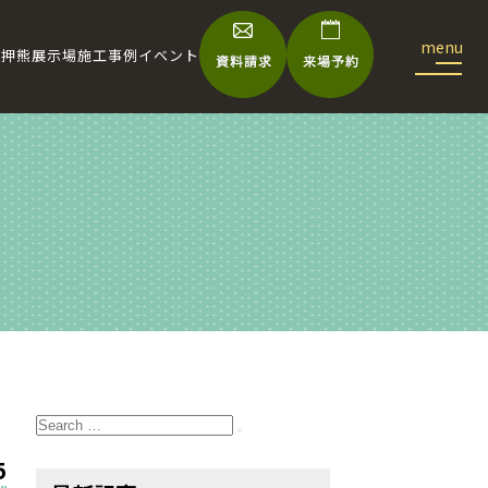
宅
押熊展示場
施工事例
イベント
Search
for:
Search
5