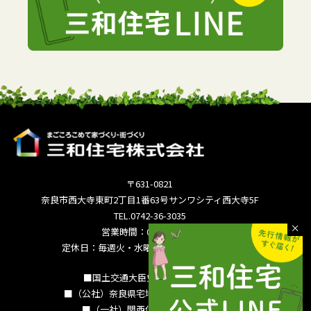
〒631-0821
奈良市西大寺東町2丁目1番63号サンワシティ西大寺5F
TEL.0742-36-3035
営業時間：09:00～18:00
定休日：毎週火・水曜日 夏季休暇 年末年始
■国土交通大臣免許（15）994号
■（公社）奈良県宅地建物取引業協会会員
■（一社）関西住宅産業協会会員