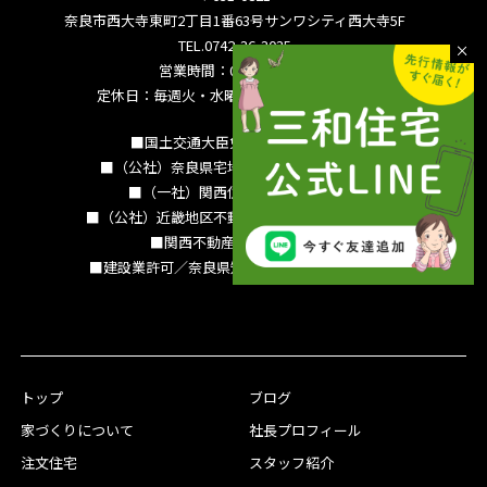
奈良市西大寺東町2丁目1番63号サンワシティ西大寺5F
TEL.0742-36-3035
営業時間：09:00～18:00
定休日：毎週火・水曜日 夏季休暇 年末年始
■国土交通大臣免許（15）994号
■（公社）奈良県宅地建物取引業協会会員
■（一社）関西住宅産業協会会員
■（公社）近畿地区不動産公正取引協議会加盟
■関西不動産情報センター
■建設業許可／奈良県知事（特-3）第13786号
トップ
ブログ
家づくりについて
社長プロフィール
注文住宅
スタッフ紹介