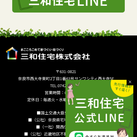
〒631-0821
奈良市西大寺東町2丁目1番63号サンワシティ西大寺5F
TEL.0742-36-3035
営業時間：09:00～18:00
定休日：毎週火・水曜日 夏季休暇 年末年始
■国土交通大臣免許（15）994号
■（公社）奈良県宅地建物取引業協会会員
■（一社）関西住宅産業協会会員
■（公社）近畿地区不動産公正取引協議会加盟