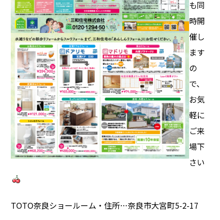
も同
時開
催し
ます
の
で、
お気
軽に
ご来
場下
さい
TOTO奈良ショールーム・住所…奈良市大宮町5-2-17