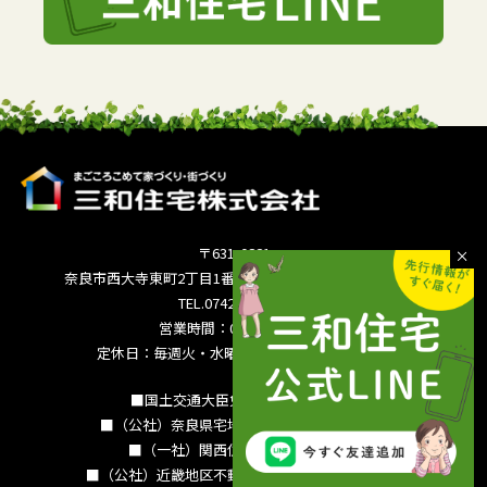
〒631-0821
奈良市西大寺東町2丁目1番63号サンワシティ西大寺5F
TEL.0742-36-3035
営業時間：09:00～18:00
定休日：毎週火・水曜日 夏季休暇 年末年始
■国土交通大臣免許（15）994号
■（公社）奈良県宅地建物取引業協会会員
■（一社）関西住宅産業協会会員
■（公社）近畿地区不動産公正取引協議会加盟