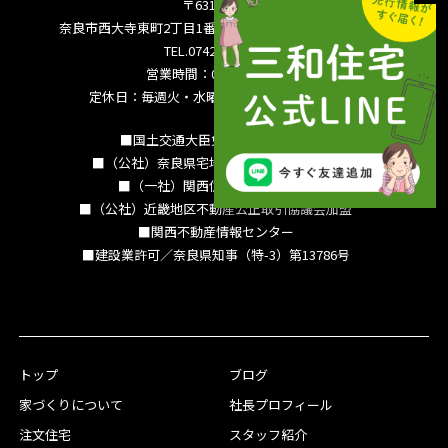
〒631-0821
奈良市西大寺東町2丁目1番63号サンワシティ西大寺5F
TEL.0742-36-3035
営業時間：09:00～18:00
定休日：毎週火・水曜日 夏季休暇 年末年始
■国土交通大臣免許（15）994号
■（公社）奈良県宅地建物取引業協会会員
■（一社）関西住宅産業協会会員
■（公社）近畿地区不動産公正取引協議会加盟
■関西不動産情報センター
■建設業許可／奈良県知事（特-3）第13786号
トップ
ブログ
家づくりについて
社長プロフィール
注文住宅
スタッフ紹介