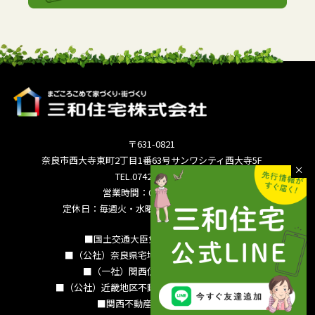
〒631-0821
奈良市西大寺東町2丁目1番63号サンワシティ西大寺5F
TEL.0742-36-3035
営業時間：09:00～18:00
定休日：毎週火・水曜日 夏季休暇 年末年始
■国土交通大臣免許（15）994号
■（公社）奈良県宅地建物取引業協会会員
■（一社）関西住宅産業協会会員
■（公社）近畿地区不動産公正取引協議会加盟
■関西不動産情報センター